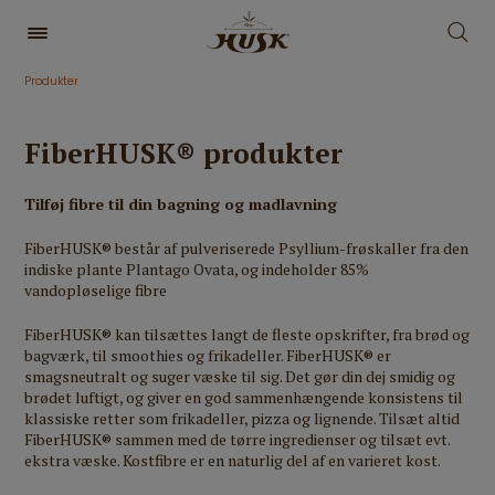
Produkter
FiberHUSK® produkter
Tilføj fibre til din bagning og madlavning
FiberHUSK® består af pulveriserede Psyllium-frøskaller fra den
indiske plante Plantago Ovata, og indeholder 85%
vandopløselige fibre
FiberHUSK® kan tilsættes langt de fleste opskrifter, fra brød og
bagværk, til smoothies og frikadeller. FiberHUSK® er
smagsneutralt og suger væske til sig. Det gør din dej smidig og
brødet luftigt, og giver en god sammenhængende konsistens til
klassiske retter som frikadeller, pizza og lignende. Tilsæt altid
FiberHUSK® sammen med de tørre ingredienser og tilsæt evt.
ekstra væske. Kostfibre er en naturlig del af en varieret kost.