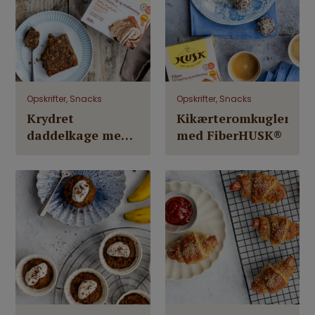
Opskrifter, Snacks
Opskrifter, Snacks
Krydret
Kikærteromkugler
daddelkage med
med FiberHUSK®
kerner (uden
raffineret sukker)