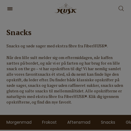
Snacks
Snacks og søde sager med ekstra fibre fra FiberHUSK®.
Når den lille sult melder sig om eftermiddagen, når kaffen
sættes på bordet, og når vi er på farten og har brug for en lille
snack on the go – vi har opskriften til dig! Vi har nemlig samlet
alle vores favoritsnacks ét sted, så du nemt kan finde lige den
opskrift, du leder efter. Du finder både klassiske opskrifter på
søde sager, snacks og kager uden raffineret sukker, snacks uden
gluten og salte snacks til mellemmåltidet. Alle opskrifterne er
naturligvis med ekstra fibre fra FiberHUSK®. Klik dig igennem
opskrifterne, og find din nye favorit.
Morgenmad
Frokost
Aftensmad
Snacks
Gl