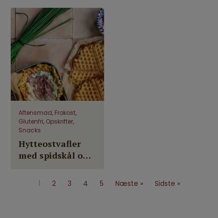
chokolade
Aftensmad, Frokost,
Glutenfri, Opskrifter,
Snacks
Hytteostvafler
med spidskål og
smøreost
(glutenfri)
1
2
3
4
5
Næste »
Sidste »