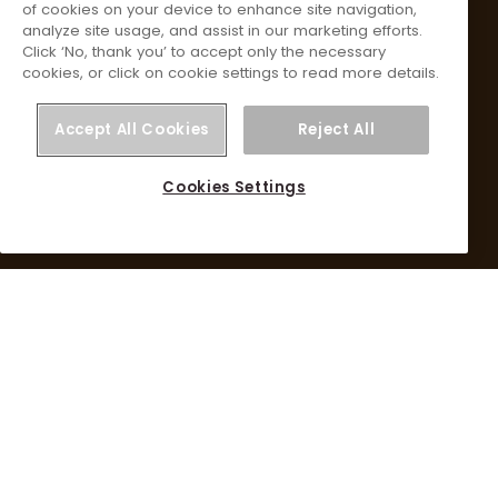
of cookies on your device to enhance site navigation,
Orkla Care A/S
analyze site usage, and assist in our marketing efforts.
Delta Park 45 3. sal.
Click ‘No, thank you’ to accept only the necessary
2665 Vallensbæk Strand
cookies, or click on cookie settings to read more details.
CVR-nummer 16173592
Accept All Cookies
Reject All
Cookies Settings