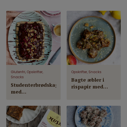
Glutenfri, Opskrifter,
Opskrifter, Snacks
Snacks
Bagte æbler i
Studenterbrødskage
rispapir med
med
FiberHUSK® og
mørdejsbund,
daddelmasse
sorte bønner og
FiberHUSK®