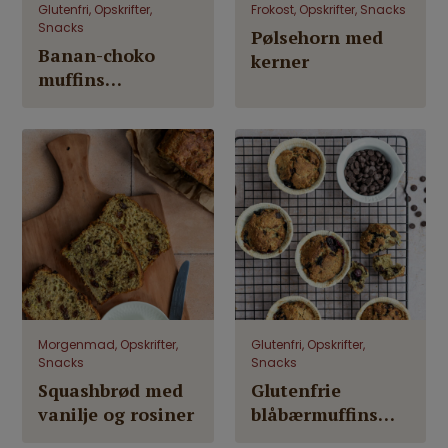
Glutenfri, Opskrifter,
Frokost, Opskrifter, Snacks
Snacks
Pølsehorn med
Banan-choko
kerner
muffins
(glutenfri, uden
tilsat sukker)
Morgenmad, Opskrifter,
Glutenfri, Opskrifter,
Snacks
Snacks
Squashbrød med
Glutenfrie
vanilje og rosiner
blåbærmuffins
med vanilje og