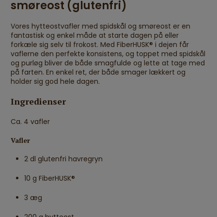
smøreost (glutenfri)
Vores hytteostvafler med spidskål og smøreost er en
fantastisk og enkel måde at starte dagen på eller
forkæle sig selv til frokost. Med FiberHUSK® i dejen får
vaflerne den perfekte konsistens, og toppet med spidskål
og purløg bliver de både smagfulde og lette at tage med
på farten. En enkel ret, der både smager lækkert og
holder sig god hele dagen.
Ingredienser
Ca. 4 vafler
Vafler
2 dl glutenfri havregryn
10 g FiberHUSK®
3 æg