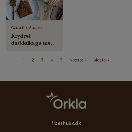
Opskrifter, Snacks
Krydret
daddelkage med
kerner (uden
raffineret sukker)
1
2
3
4
5
Næste »
Sidste »
fiberhusk.dk