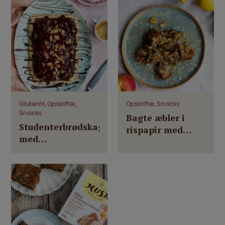
Glutenfri, Opskrifter,
Opskrifter, Snacks
Snacks
Bagte æbler i
Studenterbrødskage
rispapir med
med
FiberHUSK® og
mørdejsbund,
daddelmasse
sorte bønner og
FiberHUSK®