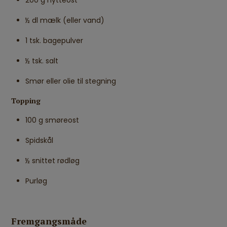
200 g hytteost
½ dl mælk (eller vand)
1 tsk. bagepulver
½ tsk. salt
Smør eller olie til stegning
Topping
100 g smøreost
Spidskål
½ snittet rødløg
Purløg
Fremgangsmåde