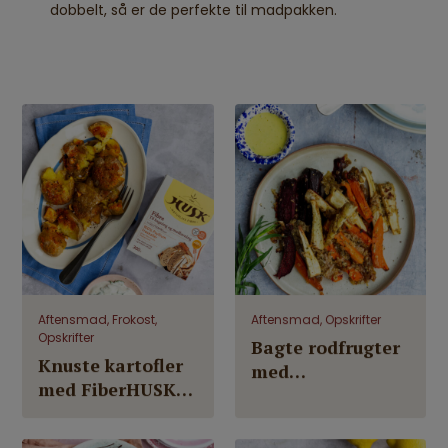
dobbelt, så er de perfekte til madpakken.
Aftensmad, Frokost,
Aftensmad, Opskrifter
Opskrifter
Bagte rodfrugter
Knuste kartofler
med
med FiberHUSK®,
parmesan/FiberHUSK
nøddecrust og
crust og
urtedressing
estragonmayo