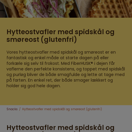
Hytteostvafler med spidskål og
smøreost (glutenfri)
Vores hytteostvafler med spidskål og smøreost er en
fantastisk og enkel måde at starte dagen på eller
forkæle sig selv til frokost. Med FiberHUSK® i dejen får
vaflerne den perfekte konsistens, og toppet med spidskål
og purløg bliver de både smagfulde og lette at tage med
på farten. En enkel ret, der både smager lækkert og
holder sig god hele dagen.
Snacks
Hytteostvafler med spidskål og smøreost (glutenfri)
Hytteostvafler med spidskål og