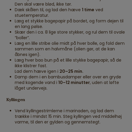
Den skal være blød, ikke tør.
Dæk skålen til, og lad den hæve
1 time
ved
stuetemperatur.
Læg et stykke bagepapir på bordet, og form dejen til
en lang pølse.
Skær den i ca. 8 lige store stykker, og rul dem til ovale
“boller”.
Læg en lille stribe olie midt på hver bolle, og fold dem
sammen som en halvmåne (olien gør, at de kan
åbnes igen).
Læg hver bao bun på et lille stykke bagepapir, så de
ikke klistrer fast.
Lad dem hæve igen i
20–25 min.
Damp dem i en bambusdamper eller over en gryde
med kogende vand i
10–12 minutter
, uden at løfte
låget undervejs.
Kyllingen
Vend kyllingestrimlerne i marinaden, og lad dem
trække i mindst 15 min. Steg kyllingen ved middelhøj
varme, til den er gylden og gennemstegt.