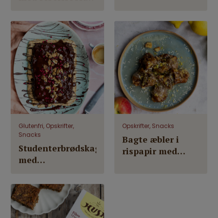
nøddecrust og
crust og
urtedressing
estragonmayo
Glutenfri, Opskrifter,
Opskrifter, Snacks
Snacks
Bagte æbler i
Studenterbrødskage
rispapir med
med
FiberHUSK® og
mørdejsbund,
daddelmasse
sorte bønner og
FiberHUSK®