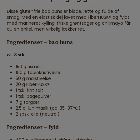
Disse glutenfrie bao buns er bløde, lette og fulde af
smag. Med en elastisk dej lavet med FiberHUSK® og fyldt
med marineret kylling, friske grøntsager og chilimayo får
du en enkel, men virkelig lækker ret.
Ingredienser – bao buns
ca. 8 stk.
150 g rismel
100 g tapiokastivelse
50 g majstivelse
20 g FiberHUSK®
1 tsk. fint salt
1 tsk. bagepulver
7 g tørgær
2,5 dl lun mælk (ca. 35–37°C)
2 spsk. olie (neutral)
Ingredienser – fyld