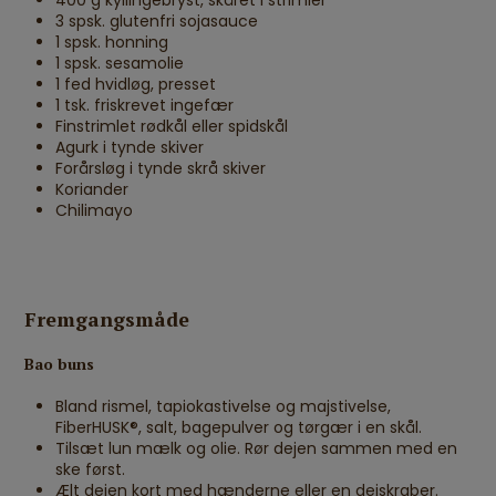
400 g kyllingebryst, skåret i strimler
3 spsk. glutenfri sojasauce
1 spsk. honning
1 spsk. sesamolie
1 fed hvidløg, presset
1 tsk. friskrevet ingefær
Finstrimlet rødkål eller spidskål
Agurk i tynde skiver
Forårsløg i tynde skrå skiver
Koriander
Chilimayo
Fremgangsmåde
Bao buns
Bland rismel, tapiokastivelse og majstivelse,
FiberHUSK®, salt, bagepulver og tørgær i en skål.
Tilsæt lun mælk og olie. Rør dejen sammen med en
ske først.
Ælt dejen kort med hænderne eller en dejskraber.