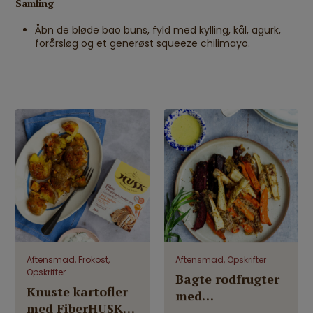
Samling
Åbn de bløde bao buns, fyld med kylling, kål, agurk,
forårsløg og et generøst squeeze chilimayo.
Aftensmad, Frokost,
Aftensmad, Opskrifter
Opskrifter
Bagte rodfrugter
Knuste kartofler
med
med FiberHUSK®,
parmesan/FiberHUSK