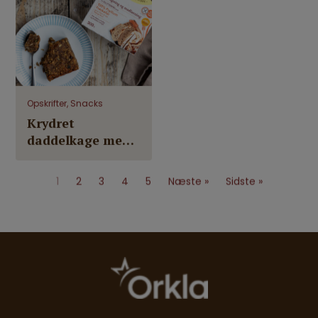
Opskrifter, Snacks
Krydret
daddelkage med
kerner (uden
raffineret sukker)
1
2
3
4
5
Næste »
Sidste »